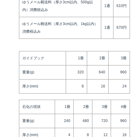
ゆうメール郵送料（厚さ3cm以内、500g以
1通
610円
内）消費税込み
ゆうメール郵送料（厚さ3cm以内、1kg以内）
1通
670円
消費税込み
ガイドブック
1冊
2冊
3冊
重量(g)
320
640
960
厚さ(mm)
8
16
24
石化の現状
1冊
2冊
3冊
4冊
重量(g)
240
480
720
960
厚さ(mm)
4
8
12
16