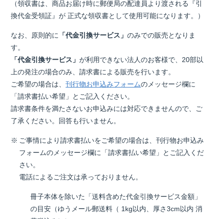
（領収書は、商品お届け時に郵便局の配達員より渡される『引
換代金受領証』が 正式な領収書として使用可能になります。）
なお、原則的に
「代金引換サービス」
のみでの販売となりま
す。
「代金引換サービス」
が利用できない法人のお客様で、20部以
上の発注の場合のみ、請求書による販売を行います。
ご希望の場合は、
刊行物お申込みフォーム
のメッセージ欄に
「請求書払い希望」とご記入ください。
請求書条件を満たさないお申込みには対応できませんので、ご
了承ください。回答も行いません。
ご事情により請求書払いをご希望の場合は、刊行物お申込み
フォームのメッセージ欄に「請求書払い希望」とご記入くだ
さい。
電話によるご注文は承っておりません。
冊子本体を除いた「送料含めた代金引換サービス金額」
の目安（ゆうメール郵送料（ 1kg以内、厚さ3cm以内 消